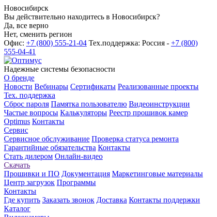
Новосибирск
Вы действительно находитесь в Новосибирск?
Да, все верно
Нет, сменить регион
Офис:
+7 (800) 555-21-04
Тех.поддержка: Россия -
+7 (800)
555-04-41
Надежные системы безопасности
О бренде
Новости
Вебинары
Сертификаты
Реализованные проекты
Тех. поддержка
Сброс пароля
Памятка пользователю
Видеоинструкции
Частые вопросы
Калькуляторы
Реестр прошивок камер
Optimus
Контакты
Сервис
Сервисное обслуживание
Проверка статуса ремонта
Гарантийные обязательства
Контакты
Стать дилером
Онлайн-видео
Скачать
Прошивки и ПО
Документация
Маркетинговые материалы
Центр загрузок
Программы
Контакты
Где купить
Заказать звонок
Доставка
Контакты поддержки
Каталог