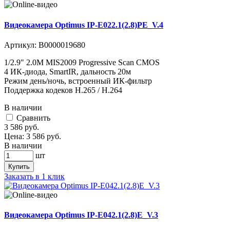
Видеокамера Optimus IP-E022.1(2.8)PE_V.4
Артикул:
В0000019680
1/2.9" 2.0M MIS2009 Progressive Scan CMOS
4 ИК-диода, SmartIR, дальность 20м
Режим день/ночь, встроенный ИК-фильтр
Поддержка кодеков H.265 / H.264
В наличии
Cравнить
3 586
руб.
Цена:
3 586
руб.
В наличии
шт
Купить
Заказать в 1 клик
Видеокамера Optimus IP-E042.1(2.8)E_V.3