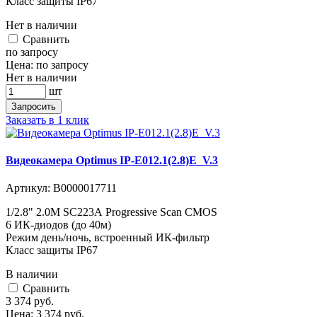
Класс защиты IР67
Нет в наличии
Cравнить
по запросу
Цена:
по запросу
Нет в наличии
шт
Запросить
Заказать в 1 клик
Видеокамера Optimus IP-E012.1(2.8)E_V.3
Артикул:
В0000017711
1/2.8" 2.0M SC223А Progressive Scan CMOS
6 ИК-диодов (до 40м)
Режим день/ночь, встроенный ИК-фильтр
Класс защиты IР67
В наличии
Cравнить
3 374
руб.
Цена:
3 374
руб.