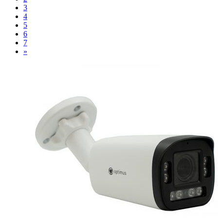
3
4
5
6
7
»