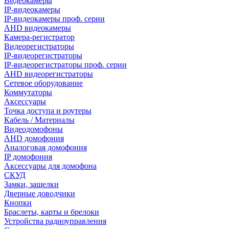
Видеокамеры
IP-видеокамеры
IP-видеокамеры проф. серии
AHD видеокамеры
Камера-регистратор
Видеорегистраторы
IP-видеорегистраторы
IP-видеорегистраторы проф. серии
AHD видеорегистраторы
Сетевое оборудование
Коммутаторы
Аксессуары
Точка доступа и роутеры
Кабель / Материалы
Видеодомофоны
AHD домофония
Аналоговая домофония
IP домофония
Аксессуары для домофона
СКУД
Замки, защелки
Дверные доводчики
Кнопки
Браслеты, карты и брелоки
Устройства радиоуправления