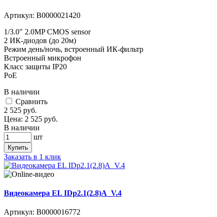
Артикул:
В0000021420
1/3.0" 2.0MP CMOS sensor
2 ИК-диодов (до 20м)
Режим день/ночь, встроенный ИК-фильтр
Встроенный микрофон
Класс защиты IР20
PoE
В наличии
Cравнить
2 525
руб.
Цена:
2 525
руб.
В наличии
шт
Купить
Заказать в 1 клик
Видеокамера EL IDp2.1(2.8)A_V.4
Артикул:
В0000016772