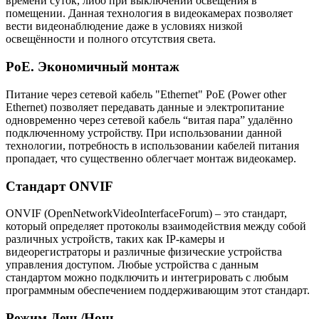
времени суток, либо при выключении освещения в
помещении. Данная технология в видеокамерах позволяет
вести видеонаблюдение даже в условиях низкой
освещённости и полного отсутствия света.
PoE. Экономичный монтаж
Питание через сетевой кабель "Ethernet" PoE (Power other
Ethernet) позволяет передавать данные и электропитание
одновременно через сетевой кабель “витая пара” удалённо
подключенному устройству. При использовании данной
технологии, потребность в использовании кабелей питания
пропадает, что существенно облегчает монтаж видеокамер.
Стандарт ONVIF
ONVIF (OpenNetworkVideoInterfaceForum) – это стандарт,
который определяет протоколы взаимодействия между собой
различных устройств, таких как IP-камеры и
видеорегистраторы и различные физические устройства
управления доступом. Любые устройства с данным
стандартом можно подключить и интегрировать с любым
программным обеспечением поддерживающим этот стандарт.
Режим День/Ночь