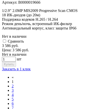
Артикул:
В0000019666
1/2.9" 2.0MP MIS2009 Progressive Scan CMOS
18 ИК-диодов (до 20м)
Поддержка кодеков H.265 / H.264
Режим день/ночь, встроенный ИК-фильтр
Антивандальный корпус, класс защиты IР66
Нет в наличии
Cравнить
3 586
руб.
Цена:
3 586
руб.
Нет в наличии
шт
Купить
Заказать в 1 клик
«
1
2
3
4
5
6
7