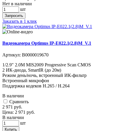
Нет в наличии
шт
Запросить
Заказать в 1 клик
Видеокамера Optimus IP-E022.1(2.8)M_V.1
Артикул:
В0000019670
1/2.9" 2.0M MIS2009 Progressive Scan CMOS
2 ИК-диода, SmartIR (до 20м)
Режим день/ночь, встроенный ИК-фильтр
Встроенный микрофон
Поддержка кодеков H.265 / H.264
В наличии
Cравнить
2 971
руб.
Цена:
2 971
руб.
В наличии
шт
Купить