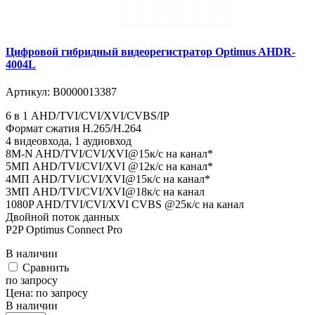
Цифровой гибридный видеорегистратор Optimus AHDR-
4004L
Артикул:
В0000013387
6 в 1 AHD/TVI/CVI/XVI/CVBS/IP
Формат сжатия H.265/H.264
4 видеовхода, 1 аудиовход
8M-N AHD/TVI/CVI/XVI@15к/с на канал*
5MП AHD/TVI/CVI/XVI @12к/с на канал*
4MП AHD/TVI/CVI/XVI@15к/с на канал*
3MП AHD/TVI/CVI/XVI@18к/с на канал
1080P AHD/TVI/CVI/XVI CVBS @25к/с на канал
Двойной поток данных
P2P Optimus Connect Pro
В наличии
Cравнить
по запросу
Цена:
по запросу
В наличии