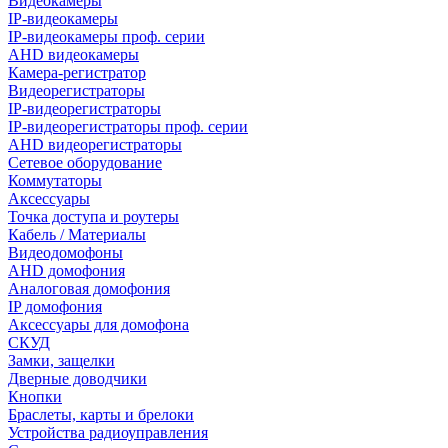
Видеокамеры
IP-видеокамеры
IP-видеокамеры проф. серии
AHD видеокамеры
Камера-регистратор
Видеорегистраторы
IP-видеорегистраторы
IP-видеорегистраторы проф. серии
AHD видеорегистраторы
Сетевое оборудование
Коммутаторы
Аксессуары
Точка доступа и роутеры
Кабель / Материалы
Видеодомофоны
AHD домофония
Аналоговая домофония
IP домофония
Аксессуары для домофона
СКУД
Замки, защелки
Дверные доводчики
Кнопки
Браслеты, карты и брелоки
Устройства радиоуправления