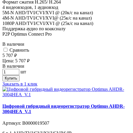
Формат сжатия H.265/ H.264
4 видеовходов, 1 аудиовход
5M-N AHD/TVI/CVI/XVI @ (20к/с на канал)
4M-N AHD/TVI/CVI/XVI@ (25к/с на канал)
1080P AHD/TVI/CVI/XVI @ (25к/с на канал)
Поддержка аудио по коаксиалу
P2P Optimus Connect Pro
В наличии
Cравнить
5 707
руб.
Цена:
5 707
руб.
В наличии
шт
Купить
Заказать в 1 клик
Цифровой гибридный видеорегистратор Optimus AHDR-
3004HEA_V.1
Артикул:
В0000019507