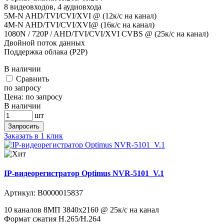
8 видеовходов, 4 аудиовхода
5M-N AHD/TVI/CVI/XVI @ (12к/с на канал)
4M-N AHD/TVI/CVI/XVI@ (16к/с на канал)
1080N / 720P / AHD/TVI/CVI/XVI CVBS @ (25к/с на канал)
Двойной поток данных
Поддержка облака (P2P)
В наличии
Cравнить
по запросу
Цена:
по запросу
В наличии
шт
Запросить
Заказать в 1 клик
IP-видеорегистратор Optimus NVR-5101_V.1
Артикул:
В0000015837
10 каналов 8МП 3840х2160 @ 25к/с на канал
Формат сжатия H.265/H.264