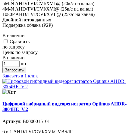
5M-N AHD/TVI/CVI/XVI @ (20к/с на канал)
4M-N AHD/TVI/CVI/XVI@ (25к/с на канал)
1080P AHD/TVI/CVI/XVI @ (25к/с на канал)
Двойной поток данных
Поддержка облака (P2P)
В наличии
Cравнить
по запросу
Цена:
по запросу
В наличии
шт
Запросить
Заказать в 1 клик
Цифровой гибридный видеорегистратор Optimus AHDR-
3004HE_V.2
Артикул:
В0000015101
6 в 1 AHD/TVI/CVI/XVI/CVBS/IP