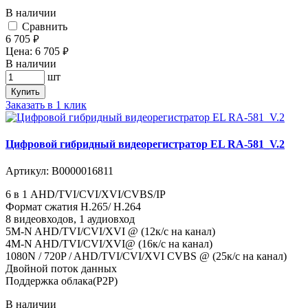
В наличии
Cравнить
6 705
руб.
Цена:
6 705
руб.
В наличии
шт
Купить
Заказать в 1 клик
Цифровой гибридный видеорегистратор EL RA-581_V.2
Артикул:
В0000016811
6 в 1 AHD/TVI/CVI/XVI/CVBS/IP
Формат сжатия H.265/ H.264
8 видеовходов, 1 аудиовход
5M-N AHD/TVI/CVI/XVI @ (12к/с на канал)
4M-N AHD/TVI/CVI/XVI@ (16к/с на канал)
1080N / 720P / AHD/TVI/CVI/XVI CVBS @ (25к/с на канал)
Двойной поток данных
Поддержка облака(P2P)
В наличии