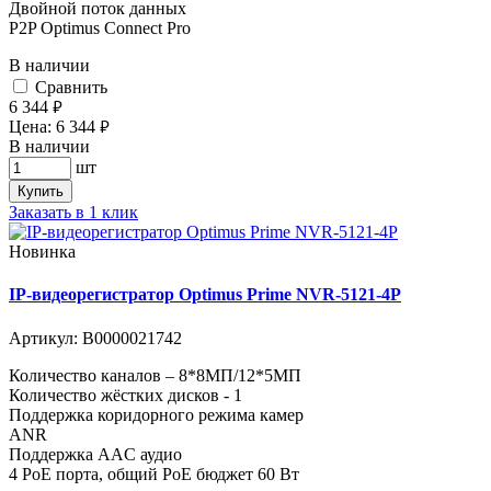
Двойной поток данных
P2P Optimus Connect Pro
В наличии
Cравнить
6 344
руб.
Цена:
6 344
руб.
В наличии
шт
Купить
Заказать в 1 клик
Новинка
IP-видеорегистратор Optimus Prime NVR-5121-4P
Артикул:
В0000021742
Количество каналов – 8*8МП/12*5МП
Количество жёстких дисков - 1
Поддержка коридорного режима камер
ANR
Поддержка AAC аудио
4 PoE порта, общий PoE бюджет 60 Вт