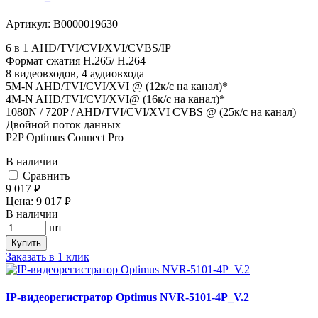
Артикул:
В0000019630
6 в 1 AHD/TVI/CVI/XVI/CVBS/IP
Формат сжатия H.265/ H.264
8 видеовходов, 4 аудиовхода
5M-N AHD/TVI/CVI/XVI @ (12к/с на канал)*
4M-N AHD/TVI/CVI/XVI@ (16к/с на канал)*
1080N / 720P / AHD/TVI/CVI/XVI CVBS @ (25к/с на канал)
Двойной поток данных
P2P Optimus Connect Pro
В наличии
Cравнить
9 017
руб.
Цена:
9 017
руб.
В наличии
шт
Купить
Заказать в 1 клик
IP-видеорегистратор Optimus NVR-5101-4P_V.2