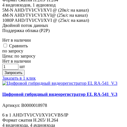
4 видеовходов, 1 аудиовход
5M-N AHD/TVI/CVI/XVI @ (20к/с на канал)
4M-N AHD/TVI/CVI/XVI@ (25к/с на канал)
1080P AHD/TVI/CVI/XVI @ (25к/с на канал)
Двойной поток данных
Поддержка облака (P2P)
Нет в наличии
Cравнить
по запросу
Цена:
по запросу
Нет в наличии
шт
Запросить
Заказать в 1 клик
Цифровой гибридный видеорегистратор EL RA-541_V.3
Артикул:
В0000018978
6 в 1 AHD/TVI/CVI/XVI/CVBS/IP
Формат сжатия H.265/ H.264
4 видеовхода, 4 аудиовхода