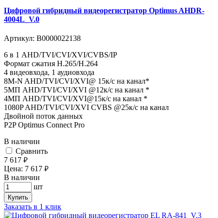
Цифровой гибридный видеорегистратор Optimus AHDR-
4004L_V.0
Артикул:
В0000022138
6 в 1 AHD/TVI/CVI/XVI/CVBS/IP
Формат сжатия H.265/H.264
4 видеовхода, 1 аудиовхода
8M-N AHD/TVI/CVI/XVI@ 15к/с на канал*
5MП AHD/TVI/CVI/XVI @12к/с на канал *
4MП AHD/TVI/CVI/XVI@15к/с на канал *
1080P AHD/TVI/CVI/XVI CVBS @25к/с на канал
Двойной поток данных
P2P Optimus Connect Pro
В наличии
Cравнить
7 617
руб.
Цена:
7 617
руб.
В наличии
шт
Купить
Заказать в 1 клик