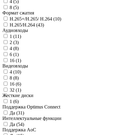
4
(5)
8
(5)
Формат сжатия
H.265+/H.265/ H.264
(10)
H.265/H.264
(43)
Аудиовходы
1
(11)
2
(3)
4
(8)
6
(1)
16
(1)
Видеовходы
4
(10)
8
(8)
16
(6)
32
(1)
Жесткие диски
1
(6)
Поддержка Optimus Connect
Да
(31)
Интеллектуальные функции
Да
(54)
Поддержка AoC