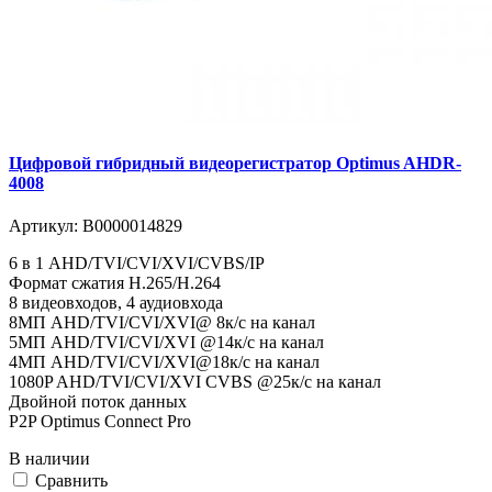
Цифровой гибридный видеорегистратор Optimus AHDR-
4008
Артикул:
В0000014829
6 в 1 AHD/TVI/CVI/XVI/CVBS/IP
Формат сжатия H.265/H.264
8 видеовходов, 4 аудиовхода
8MП AHD/TVI/CVI/XVI@ 8к/с на канал
5MП AHD/TVI/CVI/XVI @14к/с на канал
4MП AHD/TVI/CVI/XVI@18к/с на канал
1080P AHD/TVI/CVI/XVI CVBS @25к/с на канал
Двойной поток данных
P2P Optimus Connect Pro
В наличии
Cравнить