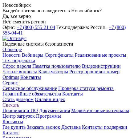
Новосибирск
Вы действительно находитесь в Новосибирск?
Да, все верно
Нет, сменить регион
Офис:
+7 (800) 555-21-04
Тех.поддержка: Россия -
+7 (800)
555-04-41
Надежные системы безопасности
О бренде
Новости
Вебинары
Сертификаты
Реализованные проекты
Тех. поддержка
Сброс пароля
Памятка пользователю
Видеоинструкции
Частые вопросы
Калькуляторы
Реестр прошивок камер
Optimus
Контакты
Сервис
Сервисное обслуживание
Проверка статуса ремонта
Гарантийные обязательства
Контакты
Стать дилером
Онлайн-видео
Скачать
Прошивки и ПО
Документация
Маркетинговые материалы
Центр загрузок
Программы
Контакты
Где купить
Заказать звонок
Доставка
Контакты поддержки
Каталог