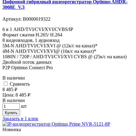
Цифровой гибридный видеорегистратор Optimus AHDR-
3008E_V.3
Артикул:
В0000019322
6 в 1 AHD/TVI/CVI/XVI/CVBS/IP
Формат сжатия H.265/ H.264
8 видеовходов, 1 аудиовход
5M-N AHD/TVI/CVI/XVI @ (12к/с на канал)*
4M-N AHD/TVI/CVI/XVI@ (16к/с на канал)*
1080N / 720P / AHD/TVI/CVI/XVI CVBS @ (25к/с на канал)
Двойной поток данных
P2P Optimus Connect Pro
В наличии
Cравнить
8 485
руб.
Цена:
8 485
руб.
В наличии
шт
Купить
Заказать в 1 клик
Новинка