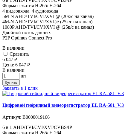
6 в 1 AHD/TVI/CVI/XVI/CVBS/IP
Формат сжатия H.265/ H.264
4 видеовхода, 4 аудиовхода
5M-N AHD/TVI/CVI/XVI @ (20к/с на канал)
4M-N AHD/TVI/CVI/XVI@ (25к/с на канал)
1080P AHD/TVI/CVI/XVI @ (25к/с на канал)
Двойной поток данных
P2P Optimus Connect Pro
В наличии
Cравнить
6 047
руб.
Цена:
6 047
руб.
В наличии
шт
Купить
Заказать в 1 клик
Цифровой гибридный видеорегистратор EL RA-581_V.3
Артикул:
В0000019166
6 в 1 AHD/TVI/CVI/XVI/CVBS/IP
Формат сжатия H.265/ H.264