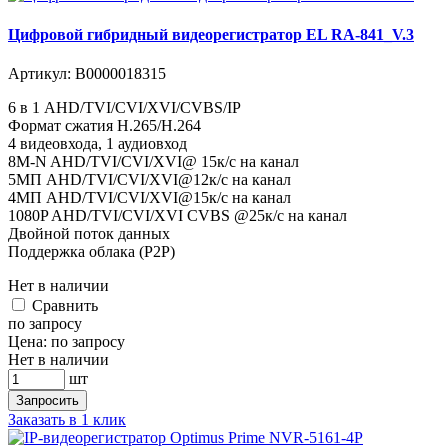
Цифровой гибридный видеорегистратор EL RA-841_V.3
Артикул:
В0000018315
6 в 1 AHD/TVI/CVI/XVI/CVBS/IP
Формат сжатия H.265/H.264
4 видеовхода, 1 аудиовход
8M-N AHD/TVI/CVI/XVI@ 15к/с на канал
5MП AHD/TVI/CVI/XVI@12к/с на канал
4MП AHD/TVI/CVI/XVI@15к/с на канал
1080P AHD/TVI/CVI/XVI CVBS @25к/с на канал
Двойной поток данных
Поддержка облака (P2P)
Нет в наличии
Cравнить
по запросу
Цена:
по запросу
Нет в наличии
шт
Запросить
Заказать в 1 клик