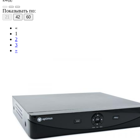
Показывать по:
21
42
60
«
1
2
3
»