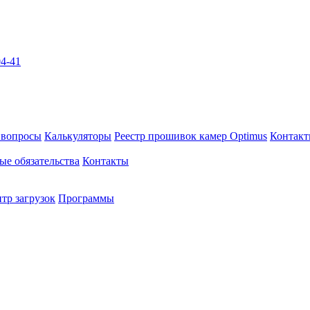
04-41
 вопросы
Калькуляторы
Реестр прошивок камер Optimus
Контак
ые обязательства
Контакты
тр загрузок
Программы