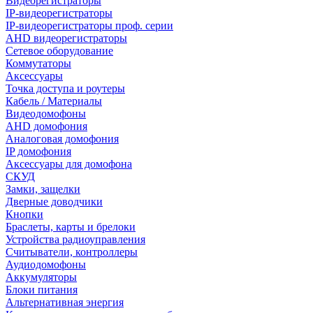
Видеорегистраторы
IP-видеорегистраторы
IP-видеорегистраторы проф. серии
AHD видеорегистраторы
Сетевое оборудование
Коммутаторы
Аксессуары
Точка доступа и роутеры
Кабель / Материалы
Видеодомофоны
AHD домофония
Аналоговая домофония
IP домофония
Аксессуары для домофона
СКУД
Замки, защелки
Дверные доводчики
Кнопки
Браслеты, карты и брелоки
Устройства радиоуправления
Считыватели, контроллеры
Аудиодомофоны
Аккумуляторы
Блоки питания
Альтернативная энергия