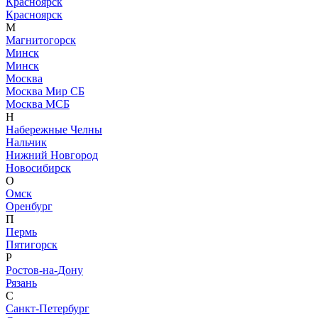
Красноярск
Красноярск
М
Магнитогорск
Минск
Минск
Москва
Москва Мир СБ
Москва МСБ
Н
Набережные Челны
Нальчик
Нижний Новгород
Новосибирск
О
Омск
Оренбург
П
Пермь
Пятигорск
Р
Ростов-на-Дону
Рязань
С
Санкт-Петербург