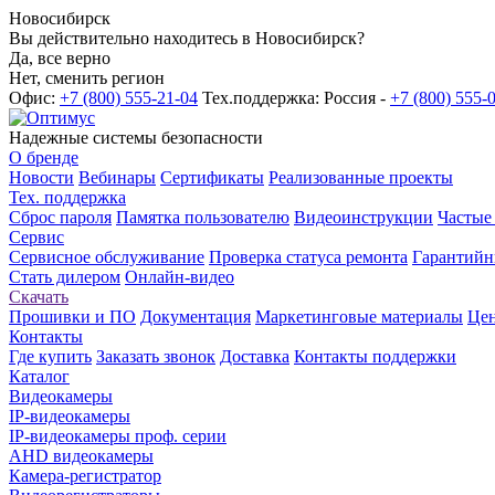
Новосибирск
Вы действительно находитесь в Новосибирск?
Да, все верно
Нет, сменить регион
Офис:
+7 (800) 555-21-04
Тех.поддержка: Россия -
+7 (800) 555-
Надежные системы безопасности
О бренде
Новости
Вебинары
Сертификаты
Реализованные проекты
Тех. поддержка
Сброс пароля
Памятка пользователю
Видеоинструкции
Частые
Сервис
Сервисное обслуживание
Проверка статуса ремонта
Гарантийн
Стать дилером
Онлайн-видео
Скачать
Прошивки и ПО
Документация
Маркетинговые материалы
Цен
Контакты
Где купить
Заказать звонок
Доставка
Контакты поддержки
Каталог
Видеокамеры
IP-видеокамеры
IP-видеокамеры проф. серии
AHD видеокамеры
Камера-регистратор