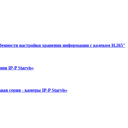
обенности настройки хранения информации с кодеком H.265"
ии IP-P Starvis»
я серия - камеры IP-P Starvis»