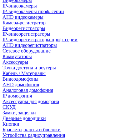
Видеокамеры
IP-видеокамеры
IP-видеокамеры проф. серии
AHD видеокамеры
Камера-регистратор
Видеорегистраторы
IP-видеорегистраторы
IP-видеорегистраторы проф. серии
AHD видеорегистраторы
Сетевое оборудование
Коммутаторы
Аксессуары
Точка доступа и роутеры
Кабель / Материалы
Видеодомофоны
AHD домофония
Аналоговая домофония
IP домофония
Аксессуары для домофона
СКУД
Замки, защелки
Дверные доводчики
Кнопки
Браслеты, карты и брелоки
Устройства радиоуправления