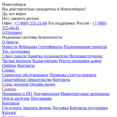
Новосибирск
Вы действительно находитесь в Новосибирск?
Да, все верно
Нет, сменить регион
Офис:
+7 (800) 555-21-04
Тех.поддержка: Россия -
+7 (800)
555-04-41
Надежные системы безопасности
О бренде
Новости
Вебинары
Сертификаты
Реализованные проекты
Тех. поддержка
Сброс пароля
Памятка пользователю
Видеоинструкции
Частые вопросы
Калькуляторы
Реестр прошивок камер
Optimus
Контакты
Сервис
Сервисное обслуживание
Проверка статуса ремонта
Гарантийные обязательства
Контакты
Стать дилером
Онлайн-видео
Скачать
Прошивки и ПО
Документация
Маркетинговые материалы
Центр загрузок
Программы
Контакты
Где купить
Заказать звонок
Доставка
Контакты поддержки
Каталог