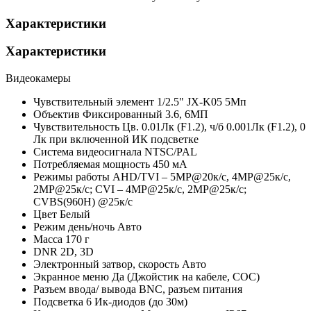
Характеристики
Характеристики
Видеокамеры
Чувствительный элемент
1/2.5" JX-K05 5Мп
Объектив
Фиксированный 3.6, 6МП
Чувствительность
Цв. 0.01Лк (F1.2), ч/б 0.001Лк (F1.2), 0
Лк при включенной ИК подсветке
Система видеосигнала
NTSC/PAL
Потребляемая мощность
450 мА
Режимы работы
AHD/TVI – 5MP@20к/с, 4MP@25к/с,
2МР@25к/с; CVI – 4MP@25к/с, 2МР@25к/с;
CVBS(960H) @25к/с
Цвет
Белый
Режим день/ночь
Авто
Масса
170 г
DNR
2D, 3D
Электронный затвор, скорость
Авто
Экранное меню
Да (Джойстик на кабеле, СОС)
Разъем ввода/ вывода
BNC, разъем питания
Подсветка
6 Ик-диодов (до 30м)