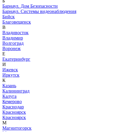
Б
Барнаул. Дом Безопасности
Барнаул. Системы видеонаблюдения
Бийск
Благовещенск
В
Владивосток
Владимир
Волгоград
Воронеж
Е
Екатеринбург
И
Ижевск
Иркутск
К
Казань
Калининград
Калуга
Кемерово
Краснодар
Красноярск
Красноярск
М
Магнитогорск