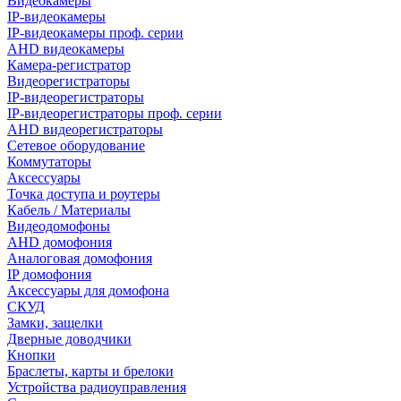
Видеокамеры
IP-видеокамеры
IP-видеокамеры проф. серии
AHD видеокамеры
Камера-регистратор
Видеорегистраторы
IP-видеорегистраторы
IP-видеорегистраторы проф. серии
AHD видеорегистраторы
Сетевое оборудование
Коммутаторы
Аксессуары
Точка доступа и роутеры
Кабель / Материалы
Видеодомофоны
AHD домофония
Аналоговая домофония
IP домофония
Аксессуары для домофона
СКУД
Замки, защелки
Дверные доводчики
Кнопки
Браслеты, карты и брелоки
Устройства радиоуправления