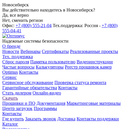
Новосибирск
Вы действительно находитесь в Новосибирск?
Да, все верно
Нет, сменить регион
Офис:
+7 (800) 555-21-04
Тех.поддержка: Россия -
+7 (800)
555-04-41
Надежные системы безопасности
О бренде
Новости
Вебинары
Сертификаты
Реализованные проекты
Тех. поддержка
Сброс пароля
Памятка пользователю
Видеоинструкции
Частые вопросы
Калькуляторы
Реестр прошивок камер
Optimus
Контакты
Сервис
Сервисное обслуживание
Проверка статуса ремонта
Гарантийные обязательства
Контакты
Стать дилером
Онлайн-видео
Скачать
Прошивки и ПО
Документация
Маркетинговые материалы
Центр загрузок
Программы
Контакты
Где купить
Заказать звонок
Доставка
Контакты поддержки
Каталог