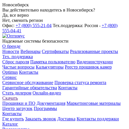
Новосибирск
Вы действительно находитесь в Новосибирск?
Да, все верно
Нет, сменить регион
Офис:
+7 (800) 555-21-04
Тех.поддержка: Россия -
+7 (800)
555-04-41
Надежные системы безопасности
О бренде
Новости
Вебинары
Сертификаты
Реализованные проекты
Тех. поддержка
Сброс пароля
Памятка пользователю
Видеоинструкции
Частые вопросы
Калькуляторы
Реестр прошивок камер
Optimus
Контакты
Сервис
Сервисное обслуживание
Проверка статуса ремонта
Гарантийные обязательства
Контакты
Стать дилером
Онлайн-видео
Скачать
Прошивки и ПО
Документация
Маркетинговые материалы
Центр загрузок
Программы
Контакты
Где купить
Заказать звонок
Доставка
Контакты поддержки
Каталог