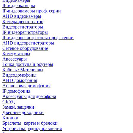
Видеокамеры
IP-видеокамеры
IP-видеокамеры проф. серии
AHD видеокамеры
Камера-регистратор
Видеорегистраторы
IP-видеорегистраторы
IP-видеорегистраторы проф. серии
AHD видеорегистраторы
Сетевое оборудование
Коммутаторы
Аксессуары
Точка доступа и роутеры
Кабель / Материалы
Видеодомофоны
AHD домофония
Аналоговая домофония
IP домофония
Аксессуары для домофона
СКУД
Замки, защелки
Дверные доводчики
Кнопки
Браслеты, карты и брелоки
Устройства радиоуправления