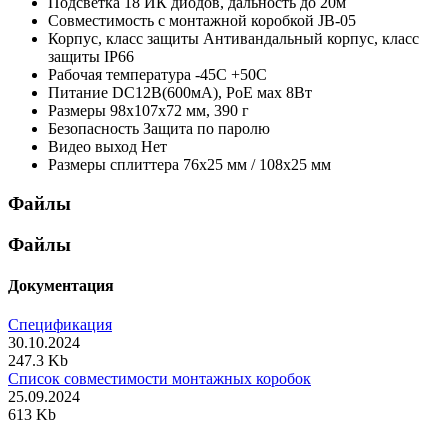
Подсветка
18 ИК диодов, дальность до 20м
Совместимость с монтажной коробкой
JB-05
Корпус, класс защиты
Антивандальный корпус, класс
защиты IР66
Рабочая температура
-45С +50С
Питание
DC12В(600мА), PoE мах 8Вт
Размеры
98х107х72 мм, 390 г
Безопасность
Защита по паролю
Видео выход
Нет
Размеры сплиттера
76х25 мм / 108х25 мм
Файлы
Файлы
Документация
Спецификация
30.10.2024
247.3 Kb
Список совместимости монтажных коробок
25.09.2024
613 Kb