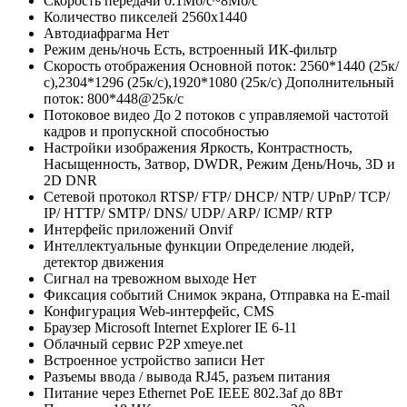
Скорость передачи
0.1Мб/с~8Мб/с
Количество пикселей
2560x1440
Автодиафрагма
Нет
Режим день/ночь
Есть, встроенный ИК-фильтр
Скорость отображения
Основной поток: 2560*1440 (25к/
с),2304*1296 (25к/с),1920*1080 (25к/с) Дополнительный
поток: 800*448@25к/с
Потоковое видео
До 2 потоков с управляемой частотой
кадров и пропускной способностью
Настройки изображения
Яркость, Контрастность,
Насыщенность, Затвор, DWDR, Режим День/Ночь, 3D и
2D DNR
Сетевой протокол
RTSP/ FTP/ DHCP/ NTP/ UPnP/ TCP/
IP/ HTTP/ SMTP/ DNS/ UDP/ ARP/ ICMP/ RTP
Интерфейс приложений
Onvif
Интеллектуальные функции
Определение людей,
детектор движения
Сигнал на тревожном выходе
Нет
Фиксация событий
Cнимок экрана, Отправка на E-mail
Конфигурация
Web-интерфейс, CMS
Браузер
Microsoft Internet Explorer IE 6-11
Облачный сервис P2P
xmeye.net
Встроенное устройство записи
Нет
Разъемы ввода / вывода
RJ45, разъем питания
Питание через Ethernet
PoE IEEE 802.3af до 8Вт