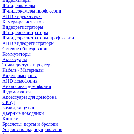
Видеокамеры
IP-видеокамеры
IP-видеокамеры проф. серии
AHD видеокамеры
Камера-регистратор
Видеорегистраторы
IP-видеорегистраторы
IP-видеорегистраторы проф. серии
AHD видеорегистраторы
Сетевое оборудование
Коммутаторы
Аксессуары
Точка доступа и роутеры
Кабель / Материалы
Видеодомофоны
AHD домофония
Аналоговая домофония
IP домофония
Аксессуары для домофона
СКУД
Замки, защелки
Дверные доводчики
Кнопки
Браслеты, карты и брелоки
Устройства радиоуправления