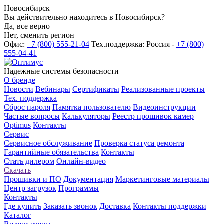
Новосибирск
Вы действительно находитесь в Новосибирск?
Да, все верно
Нет, сменить регион
Офис:
+7 (800) 555-21-04
Тех.поддержка: Россия -
+7 (800)
555-04-41
Надежные системы безопасности
О бренде
Новости
Вебинары
Сертификаты
Реализованные проекты
Тех. поддержка
Сброс пароля
Памятка пользователю
Видеоинструкции
Частые вопросы
Калькуляторы
Реестр прошивок камер
Optimus
Контакты
Сервис
Сервисное обслуживание
Проверка статуса ремонта
Гарантийные обязательства
Контакты
Стать дилером
Онлайн-видео
Скачать
Прошивки и ПО
Документация
Маркетинговые материалы
Центр загрузок
Программы
Контакты
Где купить
Заказать звонок
Доставка
Контакты поддержки
Каталог