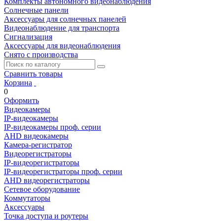
Комплекты автономного видеонаблюдения
Солнечные панели
Аксессуары для солнечных панелей
Видеонаблюдение для транспорта
Сигнализация
Аксессуары для видеонаблюдения
Снято с производства
Сравнить товары
Корзина
0
Оформить
Видеокамеры
IP-видеокамеры
IP-видеокамеры проф. серии
AHD видеокамеры
Камера-регистратор
Видеорегистраторы
IP-видеорегистраторы
IP-видеорегистраторы проф. серии
AHD видеорегистраторы
Сетевое оборудование
Коммутаторы
Аксессуары
Точка доступа и роутеры