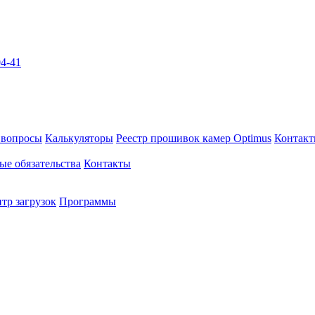
04-41
 вопросы
Калькуляторы
Реестр прошивок камер Optimus
Контак
ые обязательства
Контакты
тр загрузок
Программы