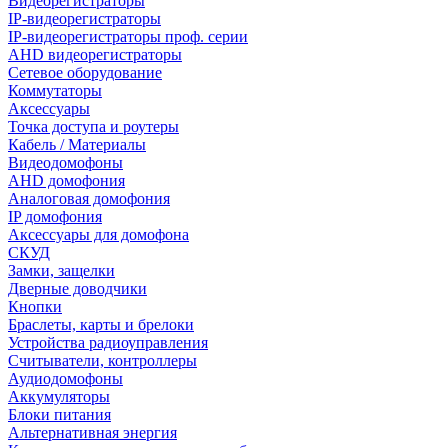
Видеорегистраторы
IP-видеорегистраторы
IP-видеорегистраторы проф. серии
AHD видеорегистраторы
Сетевое оборудование
Коммутаторы
Аксессуары
Точка доступа и роутеры
Кабель / Материалы
Видеодомофоны
AHD домофония
Аналоговая домофония
IP домофония
Аксессуары для домофона
СКУД
Замки, защелки
Дверные доводчики
Кнопки
Браслеты, карты и брелоки
Устройства радиоуправления
Считыватели, контроллеры
Аудиодомофоны
Аккумуляторы
Блоки питания
Альтернативная энергия