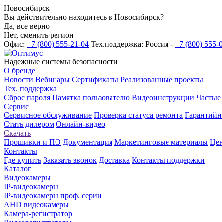
Новосибирск
Вы действительно находитесь в Новосибирск?
Да, все верно
Нет, сменить регион
Офис:
+7 (800) 555-21-04
Тех.поддержка: Россия -
+7 (800) 555-
Надежные системы безопасности
О бренде
Новости
Вебинары
Сертификаты
Реализованные проекты
Тех. поддержка
Сброс пароля
Памятка пользователю
Видеоинструкции
Частые
Сервис
Сервисное обслуживание
Проверка статуса ремонта
Гарантийн
Стать дилером
Онлайн-видео
Скачать
Прошивки и ПО
Документация
Маркетинговые материалы
Цен
Контакты
Где купить
Заказать звонок
Доставка
Контакты поддержки
Каталог
Видеокамеры
IP-видеокамеры
IP-видеокамеры проф. серии
AHD видеокамеры
Камера-регистратор