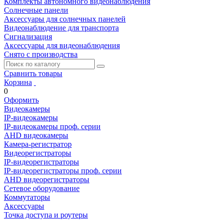
Комплекты автономного видеонаблюдения
Солнечные панели
Аксессуары для солнечных панелей
Видеонаблюдение для транспорта
Сигнализация
Аксессуары для видеонаблюдения
Снято с производства
Сравнить товары
Корзина
0
Оформить
Видеокамеры
IP-видеокамеры
IP-видеокамеры проф. серии
AHD видеокамеры
Камера-регистратор
Видеорегистраторы
IP-видеорегистраторы
IP-видеорегистраторы проф. серии
AHD видеорегистраторы
Сетевое оборудование
Коммутаторы
Аксессуары
Точка доступа и роутеры