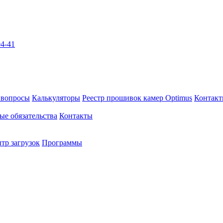
04-41
 вопросы
Калькуляторы
Реестр прошивок камер Optimus
Контак
ые обязательства
Контакты
тр загрузок
Программы