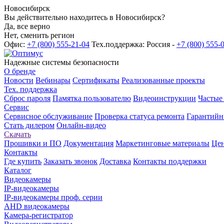
Новосибирск
Вы действительно находитесь в Новосибирск?
Да, все верно
Нет, сменить регион
Офис:
+7 (800) 555-21-04
Тех.поддержка: Россия -
+7 (800) 555-
Надежные системы безопасности
О бренде
Новости
Вебинары
Сертификаты
Реализованные проекты
Тех. поддержка
Сброс пароля
Памятка пользователю
Видеоинструкции
Частые
Сервис
Сервисное обслуживание
Проверка статуса ремонта
Гарантийн
Стать дилером
Онлайн-видео
Скачать
Прошивки и ПО
Документация
Маркетинговые материалы
Цен
Контакты
Где купить
Заказать звонок
Доставка
Контакты поддержки
Каталог
Видеокамеры
IP-видеокамеры
IP-видеокамеры проф. серии
AHD видеокамеры
Камера-регистратор