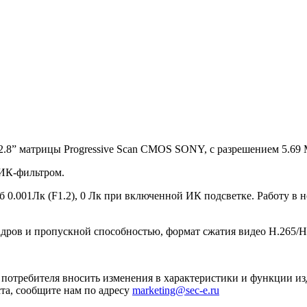
/2.8” матрицы Progressive Scan CMOS SONY, с разрешением 5.69
ИК-фильтром.
Ч/б 0.001Лк (F1.2), 0 Лк при включенной ИК подсветке. Работу 
адров и пропускной способностью, формат сжатия видео H.265/H
я потребителя вносить изменения в характеристики и функции и
та, сообщите нам по адресу
marketing@sec-e.ru