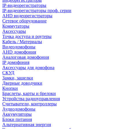
Видеорегистраторы
IP-видеорегистраторы
IP-видеорегистраторы проф. серии
AHD видеорегистраторы
Сетевое оборудование
Коммутаторы
Аксессуары
Точка доступа и роутеры
Кабель / Материалы
Видеодомофоны
AHD домофония
Аналоговая домофония
IP домофония
Аксессуары для домофона
СКУД
Замки, защелки
Дверные доводчики
Кнопки
Браслеты, карты и брелоки
Устройства радиоуправления
Считыватели, контроллеры
Аудиодомофоны
Аккумуляторы
Блоки питания
Альтернативная энергия