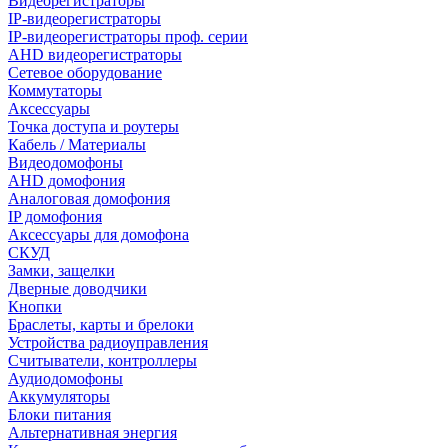
Видеорегистраторы
IP-видеорегистраторы
IP-видеорегистраторы проф. серии
AHD видеорегистраторы
Сетевое оборудование
Коммутаторы
Аксессуары
Точка доступа и роутеры
Кабель / Материалы
Видеодомофоны
AHD домофония
Аналоговая домофония
IP домофония
Аксессуары для домофона
СКУД
Замки, защелки
Дверные доводчики
Кнопки
Браслеты, карты и брелоки
Устройства радиоуправления
Считыватели, контроллеры
Аудиодомофоны
Аккумуляторы
Блоки питания
Альтернативная энергия