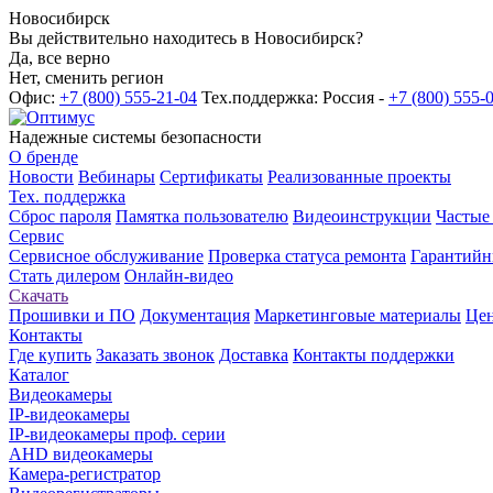
Новосибирск
Вы действительно находитесь в Новосибирск?
Да, все верно
Нет, сменить регион
Офис:
+7 (800) 555-21-04
Тех.поддержка: Россия -
+7 (800) 555-
Надежные системы безопасности
О бренде
Новости
Вебинары
Сертификаты
Реализованные проекты
Тех. поддержка
Сброс пароля
Памятка пользователю
Видеоинструкции
Частые
Сервис
Сервисное обслуживание
Проверка статуса ремонта
Гарантийн
Стать дилером
Онлайн-видео
Скачать
Прошивки и ПО
Документация
Маркетинговые материалы
Цен
Контакты
Где купить
Заказать звонок
Доставка
Контакты поддержки
Каталог
Видеокамеры
IP-видеокамеры
IP-видеокамеры проф. серии
AHD видеокамеры
Камера-регистратор