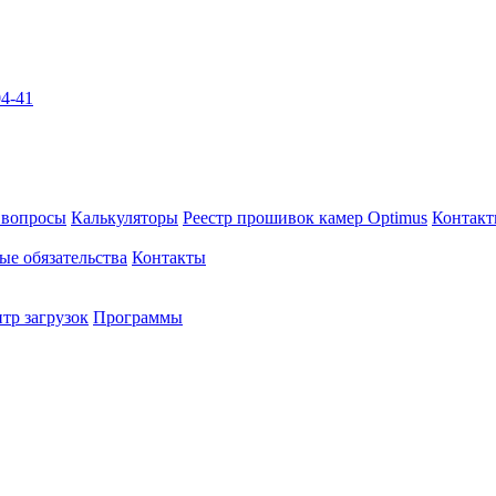
04-41
 вопросы
Калькуляторы
Реестр прошивок камер Optimus
Контак
ые обязательства
Контакты
тр загрузок
Программы