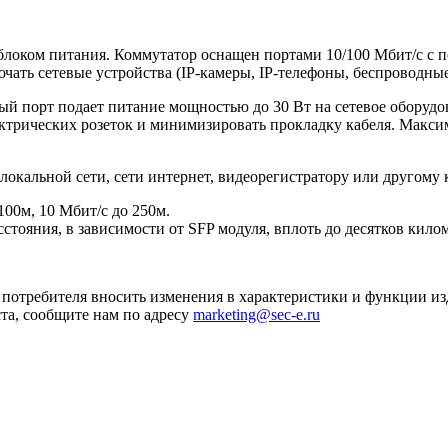
локом питания. Коммутатор оснащен портами 10/100 Мбит/с с п
ать сетевые устройства (IP-камеры, IP-телефоны, беспроводные
ый порт подает питание мощностью до 30 Вт на сетевое оборудо
ктрических розеток и минимизировать прокладку кабеля. Макси
локальной сети, сети интернет, видеорегистратору или другому 
100м, 10 Мбит/с до 250м.
стояния, в зависимости от SFP модуля, вплоть до десятков кило
я потребителя вносить изменения в характеристики и функции и
та, сообщите нам по адресу
marketing@sec-e.ru