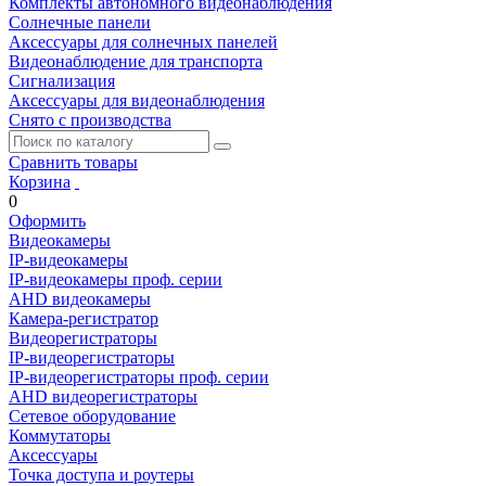
Комплекты автономного видеонаблюдения
Солнечные панели
Аксессуары для солнечных панелей
Видеонаблюдение для транспорта
Сигнализация
Аксессуары для видеонаблюдения
Снято с производства
Сравнить товары
Корзина
0
Оформить
Видеокамеры
IP-видеокамеры
IP-видеокамеры проф. серии
AHD видеокамеры
Камера-регистратор
Видеорегистраторы
IP-видеорегистраторы
IP-видеорегистраторы проф. серии
AHD видеорегистраторы
Сетевое оборудование
Коммутаторы
Аксессуары
Точка доступа и роутеры