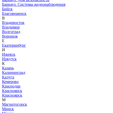
Барнаул. Системы видеонаблюдения
Бийск
Благовещенск
В
Владивосток
Владимир
Волгоград
Воронеж
Е
Екатеринбург
И
Ижевск
Иркутск
К
Казань
Калининград
Калуга
Кемерово
Краснодар
Красноярск
Красноярск
М
Магнитогорск
Минск