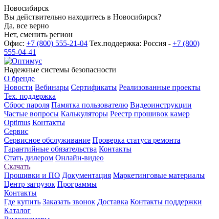
Новосибирск
Вы действительно находитесь в Новосибирск?
Да, все верно
Нет, сменить регион
Офис:
+7 (800) 555-21-04
Тех.поддержка: Россия -
+7 (800)
555-04-41
Надежные системы безопасности
О бренде
Новости
Вебинары
Сертификаты
Реализованные проекты
Тех. поддержка
Сброс пароля
Памятка пользователю
Видеоинструкции
Частые вопросы
Калькуляторы
Реестр прошивок камер
Optimus
Контакты
Сервис
Сервисное обслуживание
Проверка статуса ремонта
Гарантийные обязательства
Контакты
Стать дилером
Онлайн-видео
Скачать
Прошивки и ПО
Документация
Маркетинговые материалы
Центр загрузок
Программы
Контакты
Где купить
Заказать звонок
Доставка
Контакты поддержки
Каталог