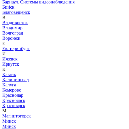
Барнаул. Системы видеонаблюдения
Бийск
Благовещенск
В
Владивосток
Владимир
Волгоград
Воронеж
Е
Екатеринбург
И
Ижевск
Иркутск
К
Казань
Калининград
Калуга
Кемерово
Краснодар
Красноярск
Красноярск
М
Магнитогорск
Минск
Минск