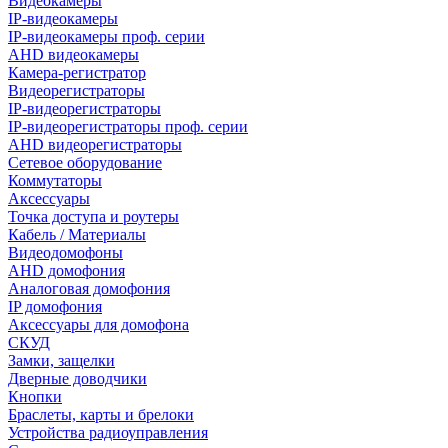
Видеокамеры
IP-видеокамеры
IP-видеокамеры проф. серии
AHD видеокамеры
Камера-регистратор
Видеорегистраторы
IP-видеорегистраторы
IP-видеорегистраторы проф. серии
AHD видеорегистраторы
Сетевое оборудование
Коммутаторы
Аксессуары
Точка доступа и роутеры
Кабель / Материалы
Видеодомофоны
AHD домофония
Аналоговая домофония
IP домофония
Аксессуары для домофона
СКУД
Замки, защелки
Дверные доводчики
Кнопки
Браслеты, карты и брелоки
Устройства радиоуправления