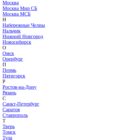
Москва
Москва Мир СБ
Москва МСБ
Н
Набережные Челны
Нальчик
Нижний Новгород
Новосибирск
О
Омск
Оренбург
П
Пермь
Пятигорск
Р
Ростов-на-Дону
Рязань
С
Санкт-Петербург
Саратов
Ставрополь
Т
Тверь
Томск
Тула