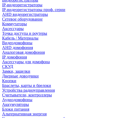
Видеорегистраторы
IP-видеорегистраторы
IP-видеорегистраторы проф. серии
AHD видеорегистраторы
Сетевое оборудование
Коммутаторы
Аксессуары
Точка доступа и роутеры
Кабель / Материалы
Видеодомофоны
AHD домофония
Аналоговая домофония
IP домофония
Аксессуары для домофона
СКУД
Замки, защелки
Дверные доводчики
Кнопки
Браслеты, карты и брелоки
Устройства радиоуправления
Считыватели, контроллеры
Аудиодомофоны
Аккумуляторы
Блоки питания
Альтернативная энергия