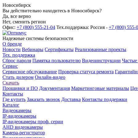
Новосибирск
Вы действительно находитесь в Новосибирск?
Да, все верно
Нет, сменить регион
Офис:
+7 (800) 555-21-04
Тех.поддержка: Россия -
+7 (800) 555-
Надежные системы безопасности
О бренде
Новости
Вебинары
Сертификаты
Реализованные проекты
Тех. поддержка
Сброс пароля
Памятка пользователю
Видеоинструкции
Частые
Сервис
Сервисное обслуживание
Проверка статуса ремонта
Гарантийн
Стать дилером
Онлайн-видео
Скачать
Прошивки и ПО
Документация
Маркетинговые материалы
Цен
Контакты
Где купить
Заказать звонок
Доставка
Контакты поддержки
Каталог
Видеокамеры
IP-видеокамеры
IP-видеокамеры проф. серии
AHD видеокамеры
Камера-регистратор