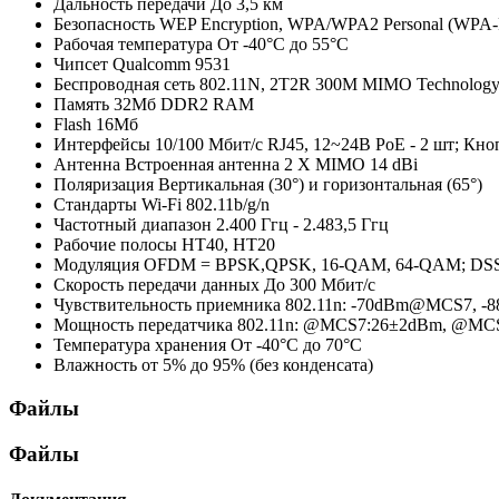
Дальность передачи
До 3,5 км
Безопасность
WEP Encryption, WPA/WPA2 Personal (WPA-
Рабочая температура
От -40°C до 55°C
Чипсет
Qualcomm 9531
Беспроводная сеть
802.11N, 2T2R 300M MIMO Technolog
Память
32Мб DDR2 RAM
Flash
16Мб
Интерфейсы
10/100 Мбит/с RJ45, 12~24В PoE - 2 шт; Кно
Антенна
Встроенная антенна 2 X MIMO 14 dBi
Поляризация
Вертикальная (30°) и горизонтальная (65°)
Стандарты Wi-Fi
802.11b/g/n
Частотный диапазон
2.400 Ггц - 2.483,5 Ггц
Рабочие полосы
HT40, HT20
Модуляция
OFDM = BPSK,QPSK, 16-QAM, 64-QAM; DS
Скорость передачи данных
До 300 Мбит/с
Чувствительность приемника
802.11n: -70dBm@MCS7, -
Мощность передатчика
802.11n: @MCS7:26±2dBm, @MCS
Температура хранения
От -40°C до 70°C
Влажность
от 5% до 95% (без конденсата)
Файлы
Файлы