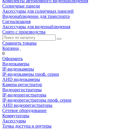
Комплекты автономного видеонаблюдения
Солнечные панели
Аксессуары для солнечных панелей
Видеонаблюдение для транспорта
Сигнализация
Аксессуары для видеонаблюдения
Снято с производства
Сравнить товары
Корзина
0
Оформить
Видеокамеры
IP-видеокамеры
IP-видеокамеры проф. серии
AHD видеокамеры
Камера-регистратор
Видеорегистраторы
IP-видеорегистраторы
IP-видеорегистраторы проф. серии
AHD видеорегистраторы
Сетевое оборудование
Коммутаторы
Аксессуары
Точка доступа и роутеры