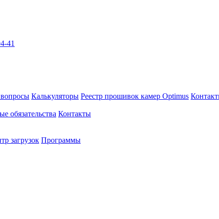
04-41
 вопросы
Калькуляторы
Реестр прошивок камер Optimus
Контак
ые обязательства
Контакты
тр загрузок
Программы