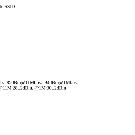
de SSID
1b: -85dBm@11Mbps, -94dBm@1Mbps.
: @11M:28±2dBm, @1M:30±2dBm