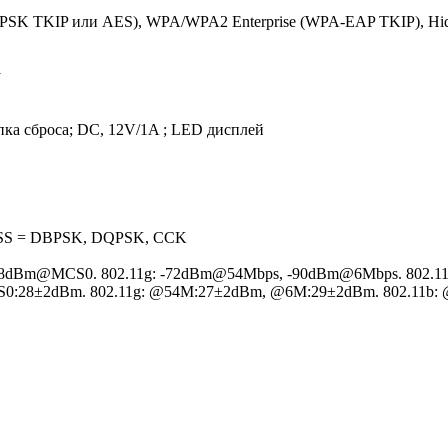
PSK TKIP или AES), WPA/WPA2 Enterprise (WPA-EAP TKIP), Hi
y
пка сброса; DC, 12V/1A ; LED дисплей
SS = DBPSK, DQPSK, CCK
88dBm@MCS0. 802.11g: -72dBm@54Mbps, -90dBm@6Mbps. 802.1
0:28±2dBm. 802.11g: @54M:27±2dBm, @6M:29±2dBm. 802.11b