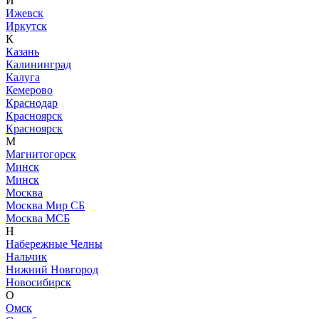
И
Ижевск
Иркутск
К
Казань
Калининград
Калуга
Кемерово
Краснодар
Красноярск
Красноярск
М
Магнитогорск
Минск
Минск
Москва
Москва Мир СБ
Москва МСБ
Н
Набережные Челны
Нальчик
Нижний Новгород
Новосибирск
О
Омск