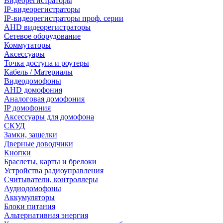
Видеорегистраторы
IP-видеорегистраторы
IP-видеорегистраторы проф. серии
AHD видеорегистраторы
Сетевое оборудование
Коммутаторы
Аксессуары
Точка доступа и роутеры
Кабель / Материалы
Видеодомофоны
AHD домофония
Аналоговая домофония
IP домофония
Аксессуары для домофона
СКУД
Замки, защелки
Дверные доводчики
Кнопки
Браслеты, карты и брелоки
Устройства радиоуправления
Считыватели, контроллеры
Аудиодомофоны
Аккумуляторы
Блоки питания
Альтернативная энергия