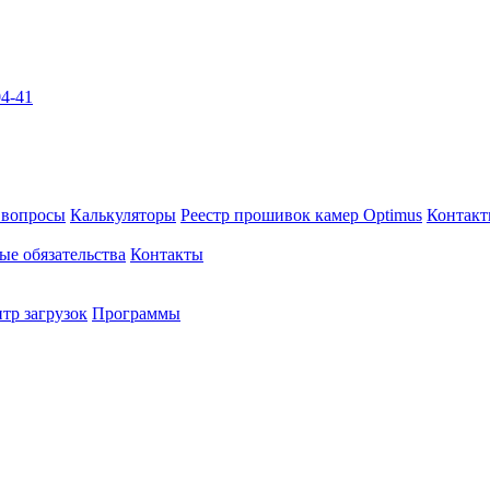
04-41
 вопросы
Калькуляторы
Реестр прошивок камер Optimus
Контак
ые обязательства
Контакты
тр загрузок
Программы