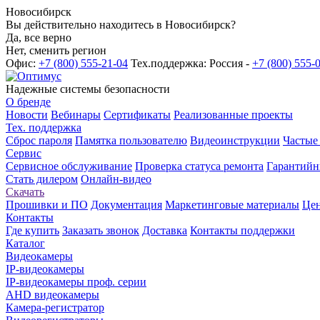
Новосибирск
Вы действительно находитесь в Новосибирск?
Да, все верно
Нет, сменить регион
Офис:
+7 (800) 555-21-04
Тех.поддержка: Россия -
+7 (800) 555-
Надежные системы безопасности
О бренде
Новости
Вебинары
Сертификаты
Реализованные проекты
Тех. поддержка
Сброс пароля
Памятка пользователю
Видеоинструкции
Частые
Сервис
Сервисное обслуживание
Проверка статуса ремонта
Гарантийн
Стать дилером
Онлайн-видео
Скачать
Прошивки и ПО
Документация
Маркетинговые материалы
Цен
Контакты
Где купить
Заказать звонок
Доставка
Контакты поддержки
Каталог
Видеокамеры
IP-видеокамеры
IP-видеокамеры проф. серии
AHD видеокамеры
Камера-регистратор